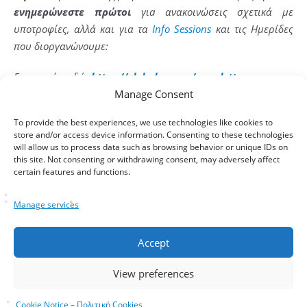
ενημερώνεστε πρώτοι
γι
a
ανακοινώσεις σχετικά με
υποτροφίες, αλλά και για τα
Info Sessions
και τις Ημερίδες
που διοργανώνουμε:
Εγγραφείτε εδώ:
https
://
globalprep
.
gr
/
newsletter
Manage Consent
To provide the best experiences, we use technologies like cookies to
store and/or access device information. Consenting to these technologies
will allow us to process data such as browsing behavior or unique IDs on
this site. Not consenting or withdrawing consent, may adversely affect
certain features and functions.
tags
education
,
iky
,
master
,
scholarships
,
theodorideio
,
Manage services
ypotrofies
Accept
Share It
View preferences
Cookie Notice – Πολιτική Cookies