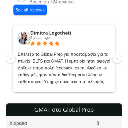
Based on 724 reviews
See all reviews
Dimitra Logotheti
4 years ago
Επέλεξα το Global Prep για προετοιμασία για τα
Έ
πτυχία IELTS και GMAT. Η εμπειρία ήταν άψογη!
μ
Δόθηκε πάρα πολύ feedback, extra υλικό και οι
θ
καθηγητές ήταν πάντα διαθέσιμοι να λύσουν
μ
κάθε απορία. Υπήρχε συνέπεια από πλευράς
ε
του φροντιστηρίου, ακολουθήθηκε εξαρχής
υ
ξεκάθαρο πρόγραμμα και η οργάνωση ήταν
α
άριστη. Τα simulation των εξετάσεων ήταν
α
GMAT στο Global Prep
εξαιρετικά χρήσιμα!
ή
Εξίσου σημαντικό ήταν επίσης το σεμινάριο για
γ
τις αιτήσεις, το οποίο παρέχεται χωρίς έξτρα
π
Διάρκεια
8