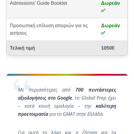
Admissions’ Guide Booklet
Δωρεάν
π
✅
π
δ
Προσωπική επίλυση αποριών για τις
Δωρεάν
έ
ε
αιτήσεις
✅
α
ζ
Τελική τιμή
1050€
Τ
μ
μ
G
γ
Με περισσότερες από
700 πεντάστερες
κ
αξιολογήσεις στο Google
, το Global Prep έχει
γ
δ
– κατά κοινή ομολογία – την
καλύτερη
Τ
προετοιμασία
για το GMAT στην Ελλάδα.
ε
ε
Για αυτό το λόγο και η ζήτηση για τα
ε