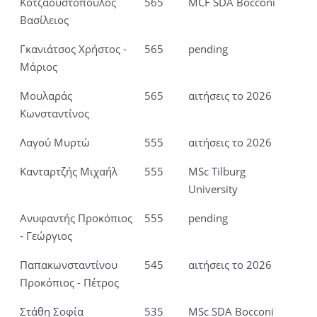
Κοτζαουστόπουλος
565
MCF SDA Bocconi
Βασίλειος
Γκανιάτσος Χρήστος -
565
pending
Μάριος
Μουλαράς
565
αιτήσεις το 2026
Κωνσταντίνος
Λαγού Μυρτώ
555
αιτήσεις το 2026
Κανταρτζής Μιχαήλ
555
MSc Tilburg
University
Ανυφαντής Προκόπιος
555
pending
- Γεώργιος
Παπακωνσταντίνου
545
αιτήσεις το 2026
Προκόπιος - Πέτρος
Στάθη Σοφία
535
MSc SDA Bocconi