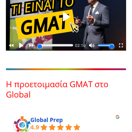
H προετοιμασία GMAT στο
Global
Global Prep
4.9