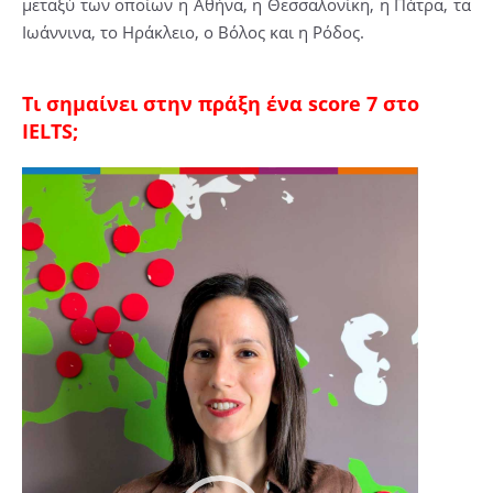
μεταξύ των οποίων η Αθήνα, η Θεσσαλονίκη, η Πάτρα, τα
Ιωάννινα, το Ηράκλειο, ο Βόλος και η Ρόδος.
Τι σημαίνει στην πράξη ένα score 7 στο
IELTS;
Video
Player