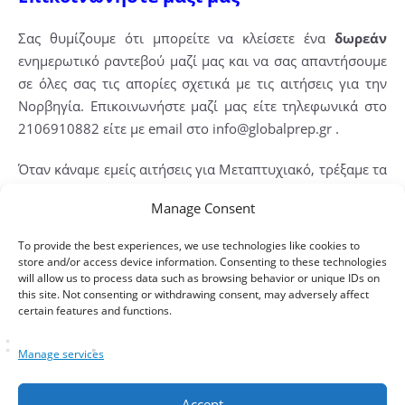
Σας θυμίζουμε ότι μπορείτε να κλείσετε ένα
δωρεάν
ενημερωτικό ραντεβού μαζί μας και να σας απαντήσουμε
σε όλες σας τις απορίες σχετικά με τις αιτήσεις για την
Νορβηγία. Επικοινωνήστε μαζί μας είτε τηλεφωνικά στο
2106910882 είτε με email στο info@globalprep.gr .
Όταν κάναμε εμείς αιτήσεις για Μεταπτυχιακό, τρέξαμε τα
πάντα μόνοι μας. Σας καλούμε λοιπόν να επωφεληθείτε
Manage Consent
από την δική μας εμπειρία, να ακολουθήστε στα βήματα
που έχουμε έτοιμα ήδη στρωμένα και να τα καταφέρετε
To provide the best experiences, we use technologies like cookies to
καλύτερα.
store and/or access device information. Consenting to these technologies
will allow us to process data such as browsing behavior or unique IDs on
this site. Not consenting or withdrawing consent, may adversely affect
Και του χρόνου να μιλάτε εσείς στους επόμενους
certain features and functions.
υποψηφίους από την άλλη πλευρά της οθόνης!
Manage services
~Η Ομάδα του Global Prep
Accept