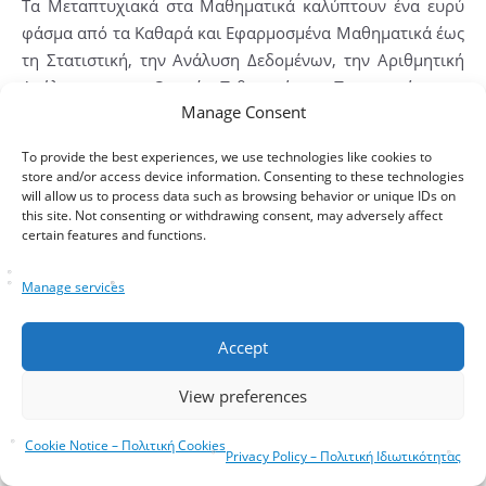
Τα Μεταπτυχιακά στα Μαθηματικά καλύπτουν ένα ευρύ
φάσμα από τα Καθαρά και Εφαρμοσμένα Μαθηματικά έως
τη Στατιστική, την Ανάλυση Δεδομένων, την Αριθμητική
Ανάλυση και τη Θεωρία Πιθανοτήτων. Πανεπιστήμια σε
Manage Consent
Ευρώπη και ΗΠΑ προσφέρουν Masters in Mathematics
(MSc, MA) και PhD προγράμματα, με έντονη έμφαση στην
To provide the best experiences, we use technologies like cookies to
έρευνα και τη συνεργασία με βιομηχανίες τεχνολογίας,
store and/or access device information. Consenting to these technologies
χρηματοοικονομικών και επιστημών....
will allow us to process data such as browsing behavior or unique IDs on
this site. Not consenting or withdrawing consent, may adversely affect
certain features and functions.
Manage services
Accept
View preferences
Cookie Notice – Πολιτική Cookies
Privacy Policy – Πολιτική Ιδιωτικότητας