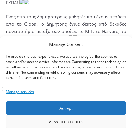
ΕΚΠΑ!
Ένας από τους λαμπρότερους μαθητές που έχουν περάσει
από το Global, ο Δημήτρης έγινε δεκτός από δεκάδες
πανεπιστήμια μεταξύ των οποίων το MIT, το Harvard, το
Cornell, το Caltech και το Yale!
Manage Consent
Μάθετε περισσότερα για την προετοιμασία για το GRE και
To provide the best experiences, we use technologies like cookies to
τις αιτήσεις για την Αμερική στο Global Prep
store and/or access device information. Consenting to these technologies
https://globalprep.gr/gre
will allow us to process data such as browsing behavior or unique IDs on
this site. Not consenting or withdrawing consent, may adversely affect
certain features and functions.
— at
Stanford University
.
Manage services
tags
PhD
,
stanford
,
Αμερική
Accept
Share It
View preferences