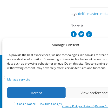
tags
delft
,
master
,
meta
Share It
Manage Consent
To provide the best experiences, we use technologies like cookies to store 
access device information. Consenting to these technologies will allow us t
data such as browsing behavior or unique IDs on this site. Not consenting o
withdrawing consent, may adversely affect certain features and functions.
Global Prep
Διεύθυ
Προετοιμασία για
Κατεχάκ
Manage services
Μεταπτυχιακό
Αθήνα 
GMAT - GRE -
Accept
View preference
TOEFL - IELTS
Cookie Notice – Πολιτική Cookies
Privacy Policy – Πολιτική Ιδιωτικό