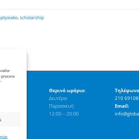
ptyxiako
,
scholarship
and/or
o process
r
νση:
Θερινό ωράριο:
Τηλέφωνο
η 17,
Δευτέρα-
210 69108
11525
Παρασκευή:
Email:
12:00 – 20:00
info@globa
s
τητας