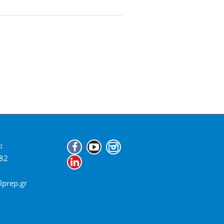
:
82
lprep.gr