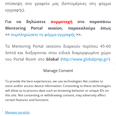
επίσκεψη στα γραφεία μας (λεπτομέρειες στη φόρμα
εγγραφής).
Για να δηλώσετε
συμμετοχή
στο παραπάνω
Mentoring Portal session, παρακαλούμε όπως
<<
συμπληρώσετε τη φόρμα εγγραφής
>>.
Τα Mentoring Portal sessions διαρκούν περίπου 45-60
λεπτά και διεξαγονται στον ειδικά διαμορφωμένο χώρο
του Portal Room στο
Global
(
http://www.globalprep.gr/
).
Η διεύθυνση είναι Κατεχάκη 17 Αθήνα, 3ος όροφος.
Manage Consent
Τηλέφωνο επικοινωνίας: 210 69.10.882 (16:00-22:00).
To provide the best experiences, we use technologies like cookies to
~ Η Ομάδα του Portal Room
store and/or access device information. Consenting to these technologies
will allow us to process data such as browsing behavior or unique IDs on
http://www.portalroom.gr/
this site. Not consenting or withdrawing consent, may adversely affect
certain features and functions.
Manage services