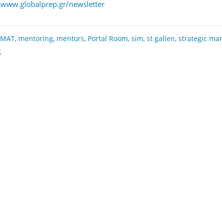
//www.globalprep.gr/newsletter
MAT
,
mentoring
,
mentors
,
Portal Room
,
sim
,
st gallen
,
strategic m
ς