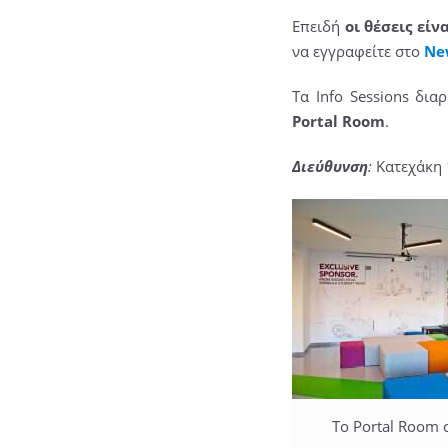
Επειδή
οι θέσεις είν
να εγγραφείτε στο
Ne
Τα Info Sessions δι
Portal Room
.
Διεύθυνση
:
Κατεχάκη 
Το Portal Room 