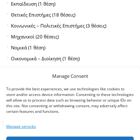
Εκπαίδευση (1 θέση)
Θετικές Επιστήμες (18 θέσεις)
Κοινωνικές – Πολιτικές Επιστήμες (3 θέσεις)
Μηχανικοί (20 θέσεις)
Νομικά (1 θέση)
Οικονομικά – Διοίκηση (1 θέση)
Πληροφορική (8 θέσεις)
Manage Consent
Υγεία – Φαρμακευτικά – Βιοεπιστήμες (25 θέσεις)
To provide the best experiences, we use technologies like cookies to
Μπορείτε να δείτε τις υποτροφίες
εδώ
.
store and/or access device information. Consenting to these technologies
will allow us to process data such as browsing behavior or unique IDs on
this site. Not consenting or withdrawing consent, may adversely affect
certain features and functions.
Manage services
tags
PhD
,
μεταπτυχιακά
,
σπουδές
,
υποτροφίες